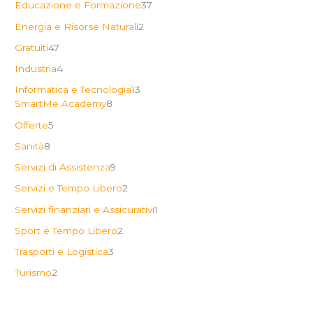
Educazione e Formazione
37
Energia e Risorse Naturali
2
Gratuiti
47
Industria
4
Informatica e Tecnologia
13
SmartMe Academy
8
Offerte
5
Sanità
8
Servizi di Assistenza
9
Servizi e Tempo Libero
2
Servizi finanziari e Assicurativi
1
Sport e Tempo Libero
2
Trasporti e Logistica
3
Turismo
2