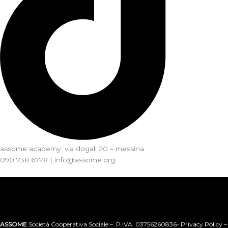
assome academy via dogali 20 – messina
090 738 6778 | info@assome.org
ASSOME
Società Cooperativa Sociale – P.IVA 03756260836- Privacy Policy –