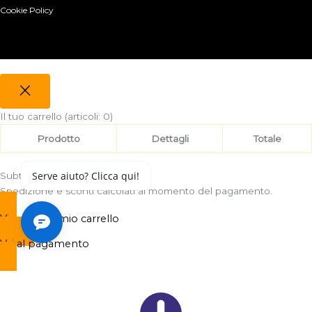
Cookie Policy
Il tuo carrello
(articoli: 0)
Prodotto
Dettagli
Totale
Subtotale
0,00 €
Spedizione e sconti calcolati al momento del pagamento.
Visualizza il mio carrello
Vai al pagamento