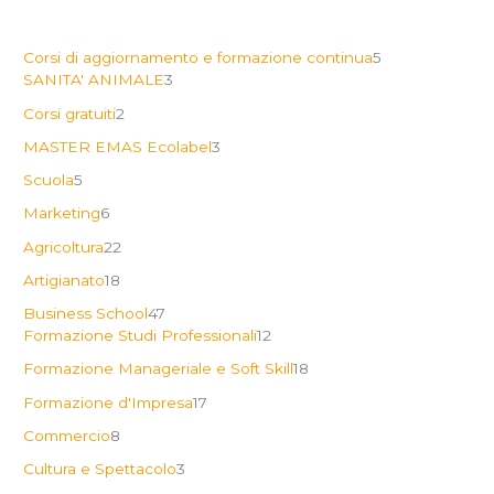
Corsi di aggiornamento e formazione continua
5
SANITA' ANIMALE
3
Corsi gratuiti
2
MASTER EMAS Ecolabel
3
Scuola
5
Marketing
6
Agricoltura
22
Artigianato
18
Business School
47
Formazione Studi Professionali
12
Formazione Manageriale e Soft Skill
18
Formazione d'Impresa
17
Commercio
8
Cultura e Spettacolo
3